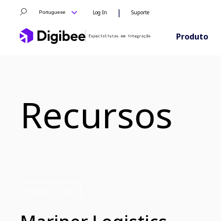
|
Log In
Suporte
Portuguese
Produto
Recursos
Estudos de Caso